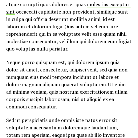
atque corrupti quos dolores et quas
molestias excepturi
sint
occaecati cupiditate non provident, similique sunt
in culpa qui officia deserunt mollitia animi, id est
laborum et dolorum fuga. Quis autem vel eum iure
reprehenderit qui in ea voluptate velit esse quam nihil
molestiae consequatur, vel illum qui dolorem eum fugiat
quo voluptas nulla pariatur.
Neque porro quisquam est, qui dolorem ipsum quia
dolor sit amet, consectetur, adipisci velit, sed quia non
numquam eius
modi tempora incidunt ut labore
et
dolore magnam aliquam quaerat voluptatem. Ut enim
ad minima veniam, quis nostrum exercitationem ullam
corporis suscipit laboriosam, nisi ut aliquid ex ea
commodi consequatur.
Sed ut perspiciatis unde omnis iste natus error sit
voluptatem accusantium doloremque laudantium,
totam rem aperiam, eaque ipsa quae ab illo inventore