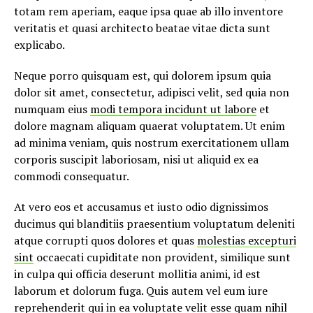
totam rem aperiam, eaque ipsa quae ab illo inventore
veritatis et quasi architecto beatae vitae dicta sunt
explicabo.
Neque porro quisquam est, qui dolorem ipsum quia
dolor sit amet, consectetur, adipisci velit, sed quia non
numquam eius
modi tempora incidunt ut labore
et
dolore magnam aliquam quaerat voluptatem. Ut enim
ad minima veniam, quis nostrum exercitationem ullam
corporis suscipit laboriosam, nisi ut aliquid ex ea
commodi consequatur.
At vero eos et accusamus et iusto odio dignissimos
ducimus qui blanditiis praesentium voluptatum deleniti
atque corrupti quos dolores et quas
molestias excepturi
sint
occaecati cupiditate non provident, similique sunt
in culpa qui officia deserunt mollitia animi, id est
laborum et dolorum fuga. Quis autem vel eum iure
reprehenderit qui in ea voluptate velit esse quam nihil