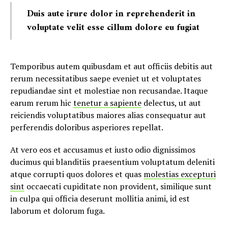
Duis aute irure dolor in reprehenderit in
voluptate velit esse cillum dolore eu fugiat
Temporibus autem quibusdam et aut officiis debitis aut
rerum necessitatibus saepe eveniet ut et voluptates
repudiandae sint et molestiae non recusandae. Itaque
earum rerum hic
tenetur a sapiente
delectus, ut aut
reiciendis voluptatibus maiores alias consequatur aut
perferendis doloribus asperiores repellat.
At vero eos et accusamus et iusto odio dignissimos
ducimus qui blanditiis praesentium voluptatum deleniti
atque corrupti quos dolores et quas
molestias excepturi
sint
occaecati cupiditate non provident, similique sunt
in culpa qui officia deserunt mollitia animi, id est
laborum et dolorum fuga.