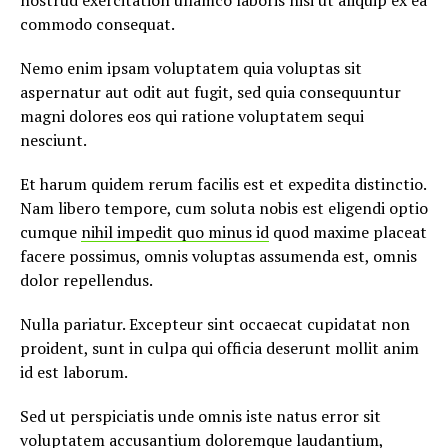
nostrud exercitation ullamco laboris nisi ut aliquip ex ea
commodo consequat.
Nemo enim ipsam voluptatem quia voluptas sit
aspernatur aut odit aut fugit, sed quia consequuntur
magni dolores eos qui ratione voluptatem sequi
nesciunt.
Et harum quidem rerum facilis est et expedita distinctio.
Nam libero tempore, cum soluta nobis est eligendi optio
cumque
nihil impedit quo minus id
quod maxime placeat
facere possimus, omnis voluptas assumenda est, omnis
dolor repellendus.
Nulla pariatur. Excepteur sint occaecat cupidatat non
proident, sunt in culpa qui officia deserunt mollit anim
id est laborum.
Sed ut perspiciatis unde omnis iste natus error sit
voluptatem accusantium doloremque laudantium,